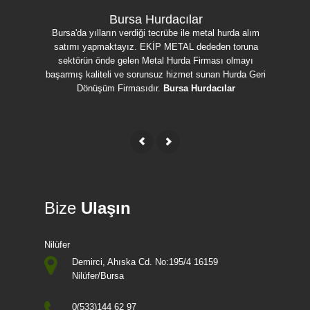
Bursa Hurdacılar
Bursa'da yılların verdiği tecrübe ile metal hurda alım
Bursa'da h
satımı yapmaktayız. EKİP METAL dededen toruna
ulaşmak iç
sektörün önde gelen Metal Hurda Firması olmayı
uygun fi
başarmış kaliteli ve sorunsuz hizmet sunan Hurda Geri
Bakır, Sa
Dönüşüm Firmasıdır.
Bursa Hurdacılar
Bize
Ulaşın
Nilüfer
Demirci, Ahıska Cd. No:195/4 16159
Nilüfer/Bursa
0(533)144 62 97