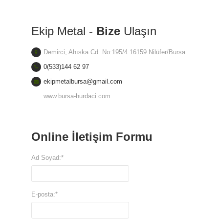
Ekip Metal -
Bize
Ulaşın
Demirci, Ahıska Cd. No:195/4 16159 Nilüfer/Bursa
0(533)144 62 97
ekipmetalbursa@gmail.com
www.bursa-hurdaci.com
Online İletişim Formu
Ad Soyad:*
E-posta:*