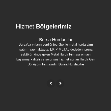
Hizmet
Bölgelerimiz
Bursa Hurdacılar
Bursa'da yılların verdiği tecrübe ile metal hurda alım
Bursa'da h
satımı yapmaktayız. EKİP METAL dededen toruna
ulaşmak iç
sektörün önde gelen Metal Hurda Firması olmayı
uygun fi
başarmış kaliteli ve sorunsuz hizmet sunan Hurda Geri
Bakır, Sa
Dönüşüm Firmasıdır.
Bursa Hurdacılar