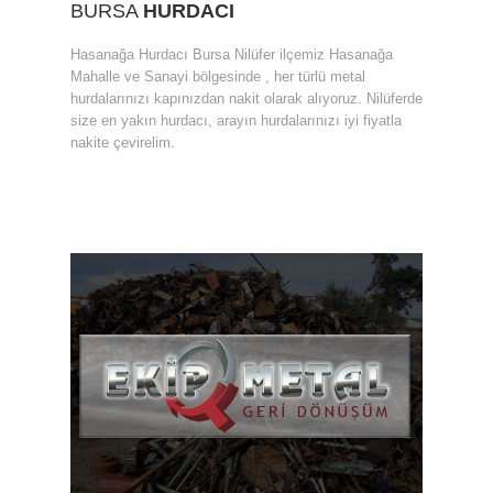
BURSA
HURDACI
Hasanağa Hurdacı Bursa Nilüfer ilçemiz Hasanağa
Mahalle ve Sanayi bölgesinde , her türlü metal
hurdalarınızı kapınızdan nakit olarak alıyoruz. Nilüferde
size en yakın hurdacı, arayın hurdalarınızı iyi fiyatla
nakite çevirelim.