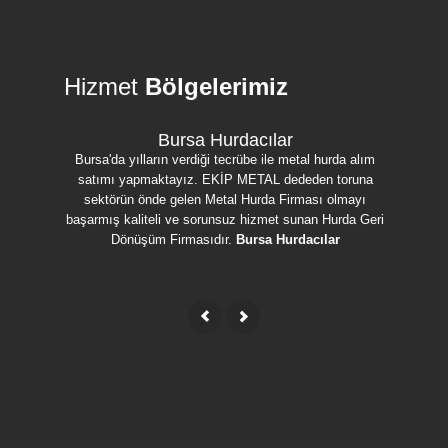
Hizmet
Bölgelerimiz
Bursa Hurdacılar
Bursa'da yılların verdiği tecrübe ile metal hurda alım
Bursa'da h
satımı yapmaktayız. EKİP METAL dededen toruna
ulaşmak iç
sektörün önde gelen Metal Hurda Firması olmayı
uygun fi
başarmış kaliteli ve sorunsuz hizmet sunan Hurda Geri
Bakır, Sa
Dönüşüm Firmasıdır.
Bursa Hurdacılar