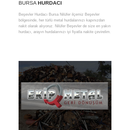
BURSA
HURDACI
Beşevler Hurdacı Bursa Nilüfer ilçemiz Beşevler
bölgesinde, her türlü metal hurdalarınızı kapınızdan
nakit olarak alıyoruz. Nilüfer Beşevler de size en yakın
hurdacı, arayın hurdalarınızı iyi fiyatla nakite çevirelim.