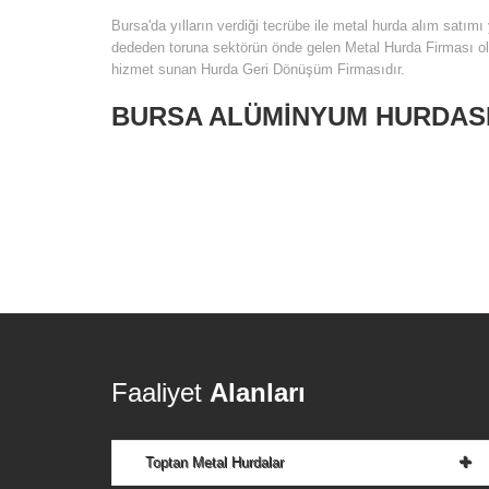
Bursa'da yılların verdiği tecrübe ile metal hurda alım sat
dededen toruna sektörün önde gelen Metal Hurda Firması ol
hizmet sunan Hurda Geri Dönüşüm Firmasıdır.
BURSA ALÜMİNYUM HURDAS
Faaliyet
Alanları
Toptan Metal Hurdalar