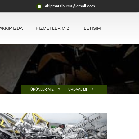
ekipmetalbursa@gmail.com
AKKIMIZDA
HİZMETLERİMİZ
İLETİŞİM
ÜRÜNLERİMİZ
HURDA ALIMI