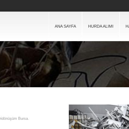
ANA SAYFA
HURDA ALIMI
H
eridönüşüm Bursa.