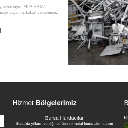
ımı yapmaktayız. EKİP METAL
mayı başarmış kaliteli ve sorunsuz
I
Hizmet
Bölgelerimiz
B
Bursa Hurdacılar
Ni
Bursa'da yılların verdiği tecrübe ile metal hurda alım satımı
Bur