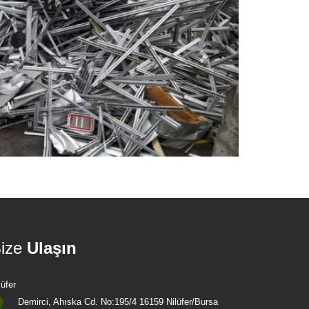
ize
Ulaşın
Bursa Hurda Fiyatları
Osma
lüfer
sa'da hurda fiyatları, güncel metal hurda fiyatlarına
Bursa Osmangazi ilç
Demirci, Ahıska Cd. No:195/4 16159 Nilüfer/Bursa