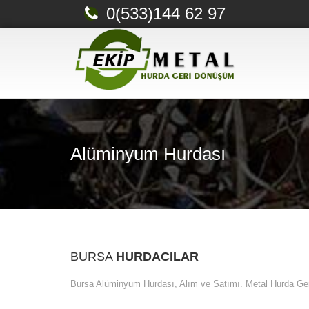
0(533)144 62 97
Alüminyum Hurdası
BURSA
HURDACILAR
Bursa Alüminyum Hurdası, Alım ve Satımı. Metal Hurda G