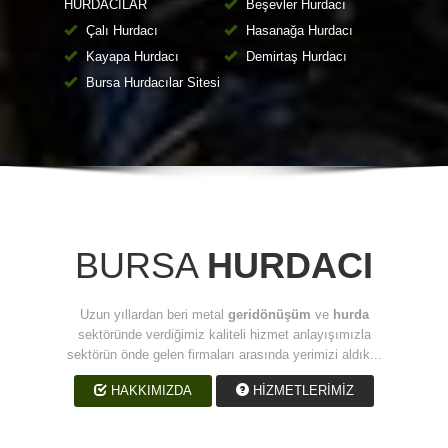
HURDACILAR
Beşevler Hurdacı
Çalı Hurdacı
Hasanağa Hurdacı
Kayapa Hurdacı
Demirtaş Hurdacı
Bursa Hurdacılar Sitesi
BURSA
HURDACI
Uzun yıllardan beri metal
geridönüşüm
ve
hurda
sektöründe verdiğimiz kaliteli hizmet anlayışımızla
sektörün önde gelen firmaları arasında yerimizi aldık...
HAKKIMIZDA
HİZMETLERİMİZ