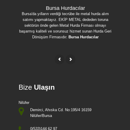
Bursa Hurdacılar
Bursa'da yılların verdiği tecrübe ile metal hurda alım
Bursa'da h
satımı yapmaktayız. EKİP METAL dededen toruna
ulaşmak iç
sektörün önde gelen Metal Hurda Firması olmayı
uygun fi
başarmış kaliteli ve sorunsuz hizmet sunan Hurda Geri
Bakır, Sa
Dönüşüm Firmasıdır.
Bursa Hurdacılar
Bize
Ulaşın
Nilüfer
Demirci, Ahıska Cd. No:195/4 16159
Nilüfer/Bursa
0(533)144 62 97