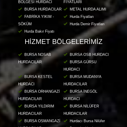
BÖLGESİ HURDACI
FİYATLARI
BURSA HURDACILAR
METAL HURDA ALIMI
FABRİKA YIKIM -
Hurda Fiyatları
SÖKÜM
Hurda Demir Fiyatları
Hurda Bakır Fiyatı
HİZMET BÖLGELERİMİZ
BURSA NOSAB
BURSA OSB HURDACI
HURDACILAR
BURSA GÜRSU
HURDACI
BURSA KESTEL
BURSA MUDANYA
HURDACI
HURDACILAR
BURSA ORHANGAZİ
BURSA İNEGÖL
HURDACILAR
HURDACI
BURSA YILDIRIM
BURSA NİLÜFER
HURDACILAR
HURDACILAR
BURSA OSMANGAZİ
Hurdacı Bursa Nilüfer